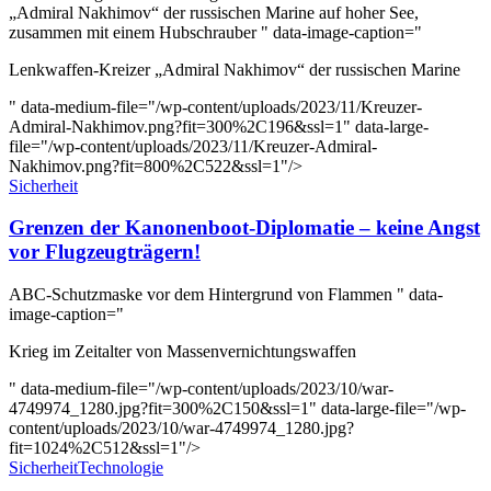
„Admiral Nakhimov“ der russischen Marine auf hoher See,
zusammen mit einem Hubschrauber " data-image-caption="
Lenkwaffen-Kreizer „Admiral Nakhimov“ der russischen Marine
" data-medium-file="/wp-content/uploads/2023/11/Kreuzer-
Admiral-Nakhimov.png?fit=300%2C196&ssl=1" data-large-
file="/wp-content/uploads/2023/11/Kreuzer-Admiral-
Nakhimov.png?fit=800%2C522&ssl=1"/>
Sicherheit
Grenzen der Kanonenboot-Diplomatie – keine Angst
vor Flugzeugträgern!
ABC-Schutzmaske vor dem Hintergrund von Flammen " data-
image-caption="
Krieg im Zeitalter von Massenvernichtungswaffen
" data-medium-file="/wp-content/uploads/2023/10/war-
4749974_1280.jpg?fit=300%2C150&ssl=1" data-large-file="/wp-
content/uploads/2023/10/war-4749974_1280.jpg?
fit=1024%2C512&ssl=1"/>
Sicherheit
Technologie