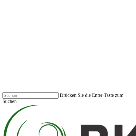
Skip
to
main
content
Drücken Sie die Enter-Taste zum
Suchen
Close
Search