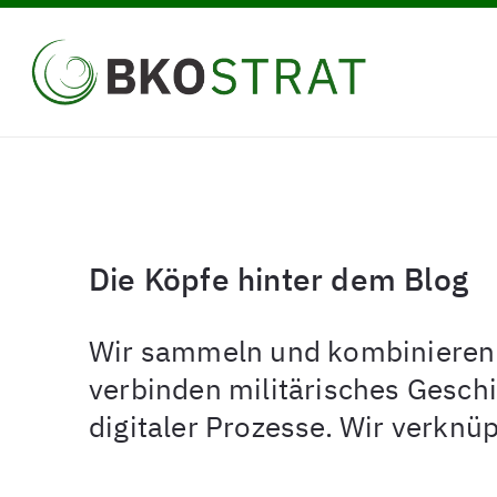
Skip
to
main
content
Die Köpfe hinter dem Blog
Wir sammeln und kombinieren W
Drücken Sie die Enter-Taste zum Suchen
verbinden militärisches Gesch
digitaler Prozesse. Wir verknü