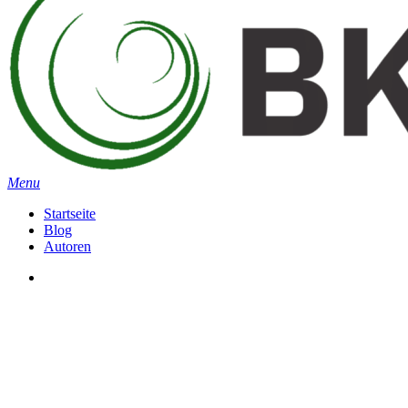
search
Menu
Startseite
Blog
Autoren
search
Wie weiter in d