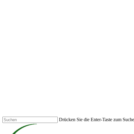
Skip
to
main
content
Drücken Sie die Enter-Taste zum Such
Close
Search