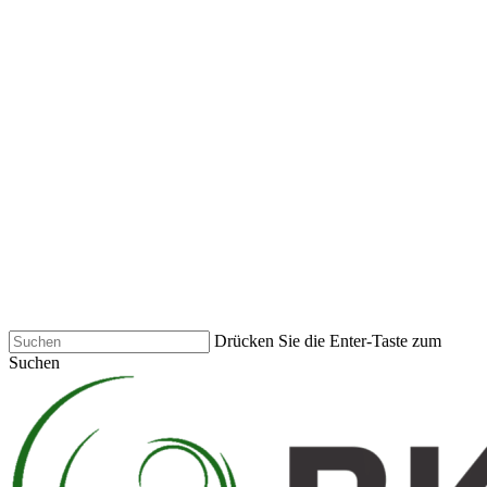
Skip
to
main
content
Drücken Sie die Enter-Taste zum
Suchen
Close
Search