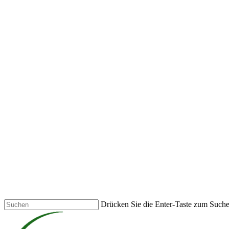
Skip
to
main
content
Drücken Sie die Enter-Taste zum Such
Close
Search