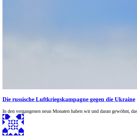
Die russische Luftkriegskampagne gegen die Ukraine
In den vergangenen neun Monaten haben wir und daran gewöhnt, das